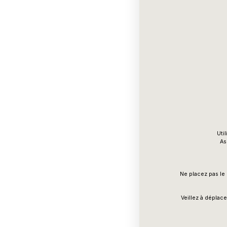
Uti
As
Ne placez pas le 
Veillez à déplac