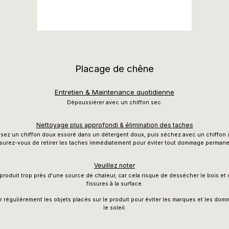
Placage de chêne
Entretien & Maintenance quotidienne
Dépoussiérer avec un chiffon sec.
Nettoyage plus approfondi & élimination des taches
lisez un chiffon doux essoré dans un détergent doux, puis séchez avec un chiffon 
surez-vous de retirer les taches immédiatement pour éviter tout dommage permane
Veuillez noter
produit trop près d'une source de chaleur, car cela risque de dessécher le bois e
fissures à la surface.
er régulièrement les objets placés sur le produit pour éviter les marques et les do
le soleil.