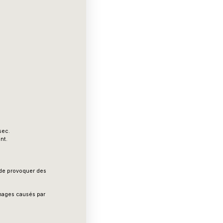
sec.
nt.
t de provoquer des
mmages causés par