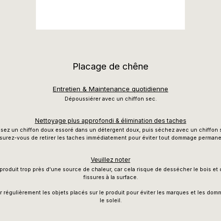
Placage de chêne
Entretien & Maintenance quotidienne
Dépoussiérer avec un chiffon sec.
Nettoyage plus approfondi & élimination des taches
lisez un chiffon doux essoré dans un détergent doux, puis séchez avec un chiffon 
surez-vous de retirer les taches immédiatement pour éviter tout dommage permane
Veuillez noter
produit trop près d'une source de chaleur, car cela risque de dessécher le bois e
fissures à la surface.
er régulièrement les objets placés sur le produit pour éviter les marques et les do
le soleil.