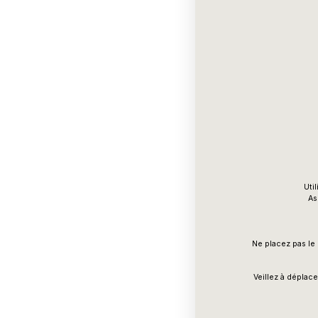
Uti
As
Ne placez pas le 
Veillez à déplac