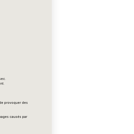
sec.
nt.
t de provoquer des
mmages causés par