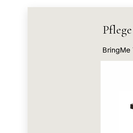
Pfleg
BringMe