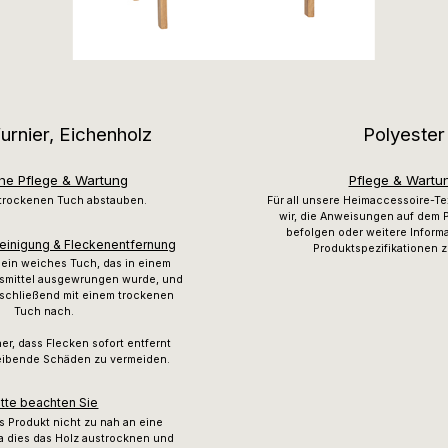
urnier, Eichenholz
Polyester
che Pflege & Wartung
Pflege & Wartu
 trockenen Tuch abstauben.
Für all unsere Heimaccessoire-Te
wir, die Anweisungen auf dem P
befolgen oder weitere Inform
Reinigung & Fleckenentfernung
Produktspezifikationen z
ein weiches Tuch, das in einem
gsmittel ausgewrungen wurde, und
nschließend mit einem trockenen
Tuch nach.
her, dass Flecken sofort entfernt
eibende Schäden zu vermeiden.
itte beachten Sie
as Produkt nicht zu nah an eine
a dies das Holz austrocknen und