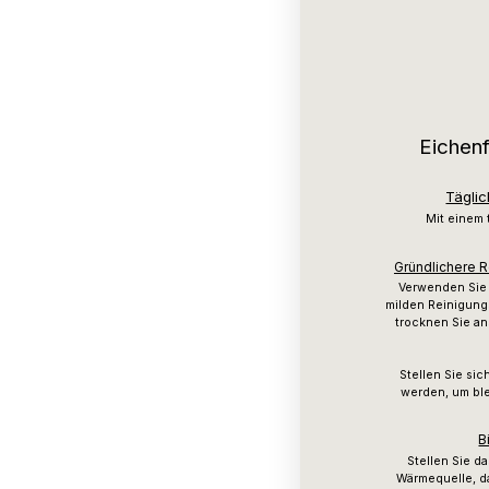
Eichenf
Tägli
Mit einem
Gründlichere 
Verwenden Sie 
milden Reinigun
trocknen Sie a
Stellen Sie sic
werden, um bl
B
Stellen Sie d
Wärmequelle, d