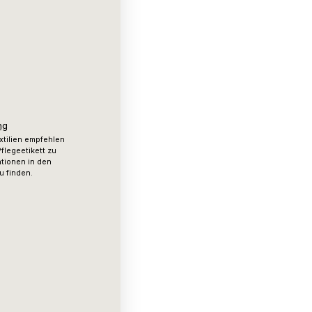
ng
xtilien empfehlen
flegeetikett zu
ationen in den
u finden.