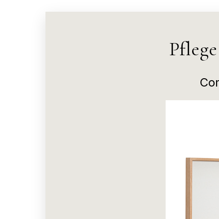
Pfleg
Com