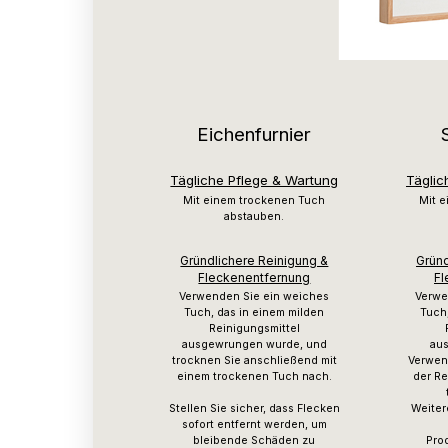
Eichenfurnier
Tägliche Pflege & Wartung
Täglic
Mit einem trockenen Tuch
Mit 
abstauben.
Gründlichere Reinigung &
Gründ
Fleckenentfernung
Fl
Verwenden Sie ein weiches
Verwe
Tuch, das in einem milden
Tuch,
Reinigungsmittel
ausgewrungen wurde, und
au
trocknen Sie anschließend mit
Verwen
einem trockenen Tuch nach.
der Re
Stellen Sie sicher, dass Flecken
Weiter
sofort entfernt werden, um
bleibende Schäden zu
Pro