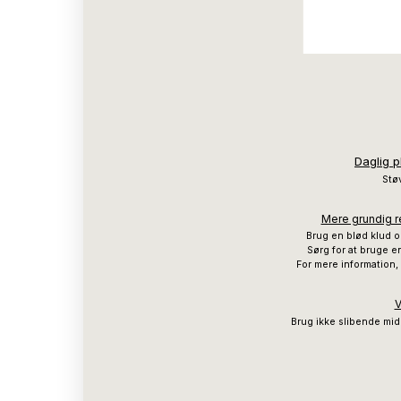
Daglig p
Støv
Mere grundig re
Brug en blød klud o
Sørg for at bruge en
For mere information,
V
Brug ikke slibende mid