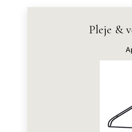
Pleje & 
A