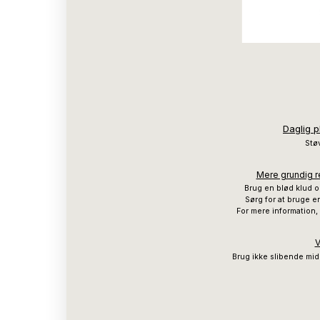
Daglig p
Støv
Mere grundig re
Brug en blød klud o
Sørg for at bruge en
For mere information,
V
Brug ikke slibende mid