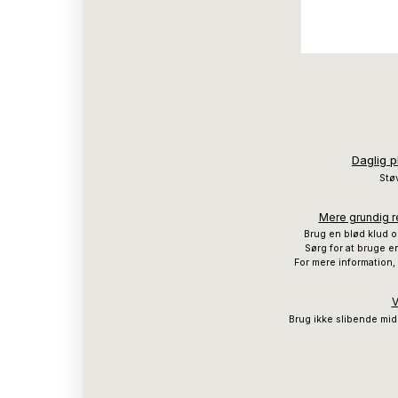
Daglig p
Støv
Mere grundig re
Brug en blød klud o
Sørg for at bruge en
For mere information,
V
Brug ikke slibende mid