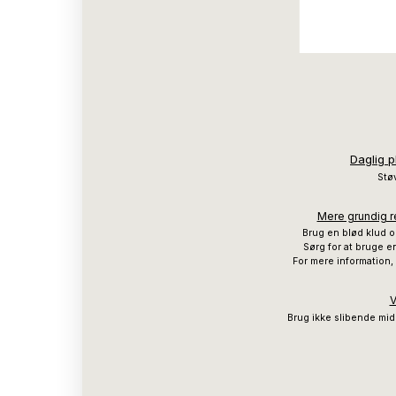
Daglig p
Støv
Mere grundig re
Brug en blød klud o
Sørg for at bruge en
For mere information,
V
Brug ikke slibende mid