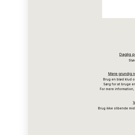
Daglig p
Støv
Mere grundig re
Brug en blød klud o
Sørg for at bruge en
For mere information,
V
Brug ikke slibende mid