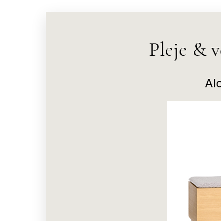
Pleje & 
Al