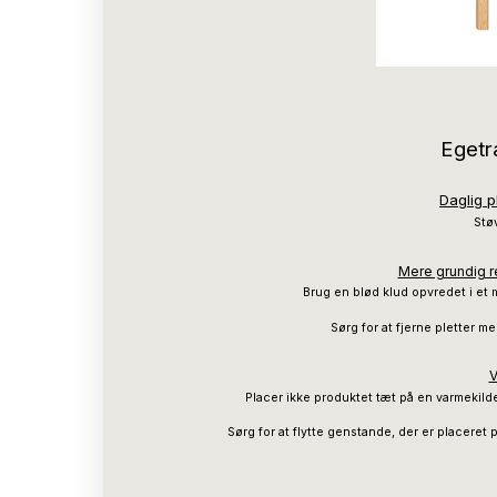
Egetr
Daglig p
Støv
Mere grundig re
Brug en blød klud opvredet i et 
Sørg for at fjerne pletter 
V
Placer ikke produktet tæt på en varmekilde,
Sørg for at flytte genstande, der er placeret