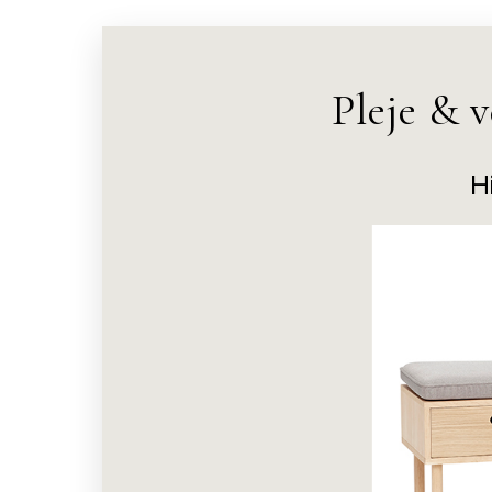
Pleje & 
H