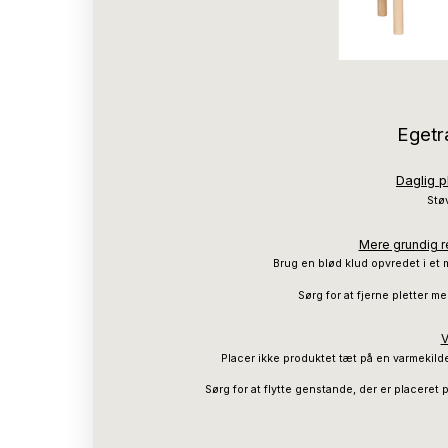
Egetr
Daglig p
Støv
Mere grundig re
Brug en blød klud opvredet i et 
Sørg for at fjerne pletter 
V
Placer ikke produktet tæt på en varmekilde,
Sørg for at flytte genstande, der er placeret