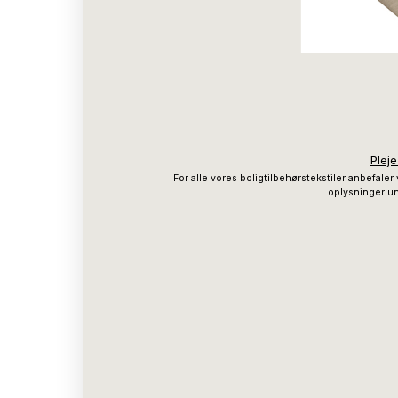
Plej
For alle vores boligtilbehørstekstiler anbefaler 
oplysninger un