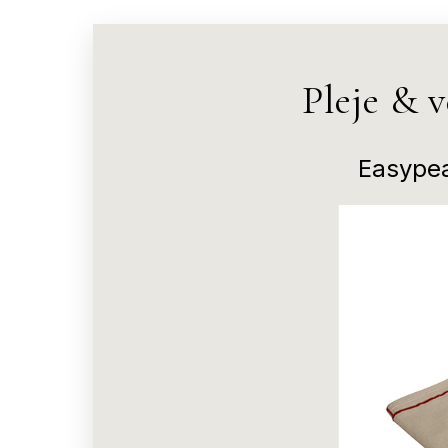
Pleje & 
Easypea