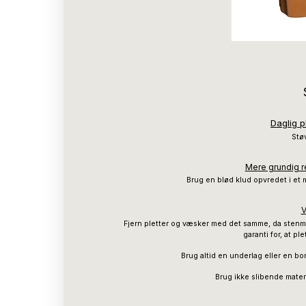
Daglig p
Støv
Mere grundig re
Brug en blød klud opvredet i et 
V
Fjern pletter og væsker med det samme, da stenma
garanti for, at pl
Brug altid en underlag eller en b
Brug ikke slibende mater