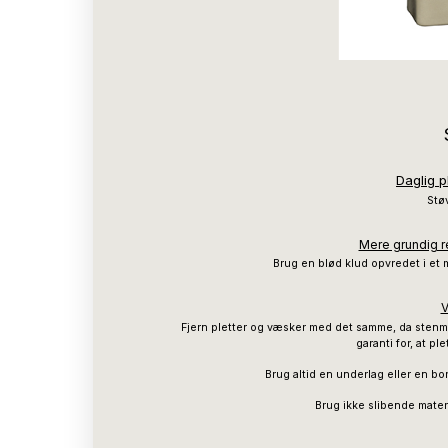
Daglig p
Støv
Mere grundig re
Brug en blød klud opvredet i et 
V
Fjern pletter og væsker med det samme, da stenma
garanti for, at pl
Brug altid en underlag eller en b
Brug ikke slibende mater