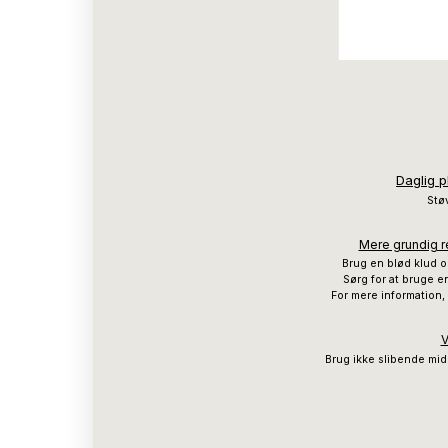
Daglig p
Støv
Mere grundig re
Brug en blød klud o
Sørg for at bruge en
For mere information,
V
Brug ikke slibende mid