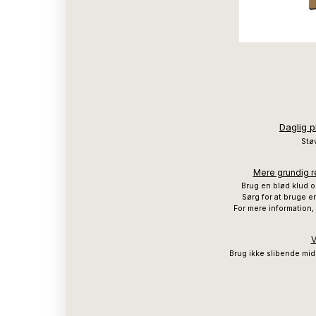
Daglig p
Støv
Mere grundig re
Brug en blød klud o
Sørg for at bruge en
For mere information,
V
Brug ikke slibende mid