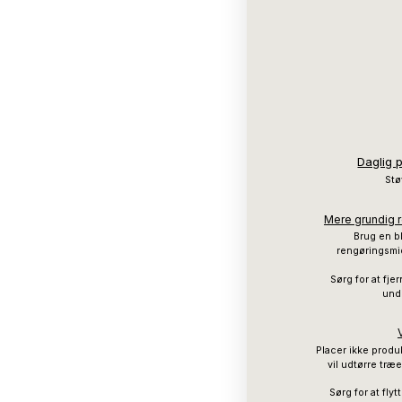
Daglig 
Stø
Mere grundig r
Brug en bl
rengøringsmid
Sørg for at fje
und
Placer ikke produ
vil udtørre træe
Sørg for at fly