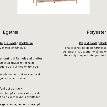
Egetræ
Polyester
pleje & vedligeholdelse
Pleje & Vedligehol
v af med en tør klud.
For alle vores boligtilbehørstekstil
du følger instruktionerne på pleje
flere oplysninger under produkts
engøring & fjernelse af pletter
ød klud opvredet i et mildt
del og afslut med en tør klud.
rne pletter med det samme for at
gå permanent skade.
Venligst bemærk
ktet tæt på en varmekilde, da dette
t og risikere revner i overfladen.
tte genstande, der er placeret på