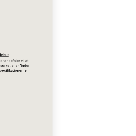
delse
er anbefaler vi, at
mærket eller finder
pecifikationerne.